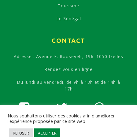
Tourisme
Le Sénégal
CONTACT
Adresse : Avenue F. Roosevelt, 196. 1050 Ixelles
Rendez-vous en ligne
Du lundi au vendredi, de 9h à 13h et de 14h à
17h
Nous souhaitons utiliser des cookies afin d'améliorer
l'expérience proposée par ce site web
REFUSER
ACCEPTER
Copyright ©
2026
-
Ambassade de la République du Sénégal à Bruxelles
-