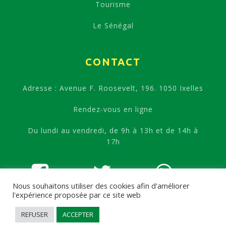
Tourisme
Le Sénégal
CONTACT
Adresse : Avenue F. Roosevelt, 196. 1050 Ixelles
Rendez-vous en ligne
Du lundi au vendredi, de 9h à 13h et de 14h à
17h
Nous souhaitons utiliser des cookies afin d'améliorer
l'expérience proposée par ce site web
REFUSER
ACCEPTER
Copyright ©
2026
-
Ambassade de la République du Sénégal à Bruxelles
-