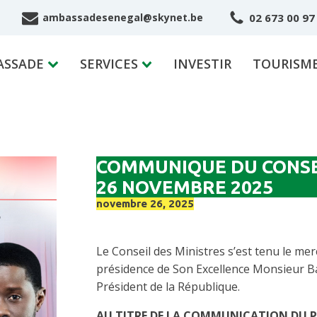
02 673 00 97
ambassadesenegal@skynet.be
ASSADE
SERVICES
INVESTIR
TOURISM
COMMUNIQUE DU CONSEI
26 NOVEMBRE 2025
novembre 26, 2025
Le Conseil des Ministres s’est tenu le me
présidence de Son Excellence Monsieur B
Président de la République.
AU TITRE DE LA COMMUNICATION DU P