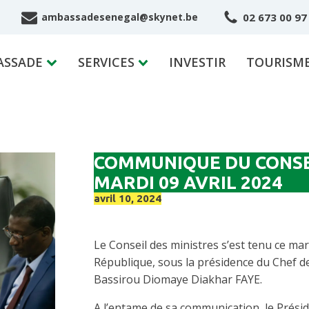
02 673 00 97
ambassadesenegal@skynet.be
ASSADE
SERVICES
INVESTIR
TOURISM
COMMUNIQUE DU CONSEI
MARDI 09 AVRIL 2024
avril 10, 2024
Le Conseil des ministres s’est tenu ce mard
République, sous la présidence du Chef de
Bassirou Diomaye Diakhar FAYE.
A l’entame de sa communication, le Préside