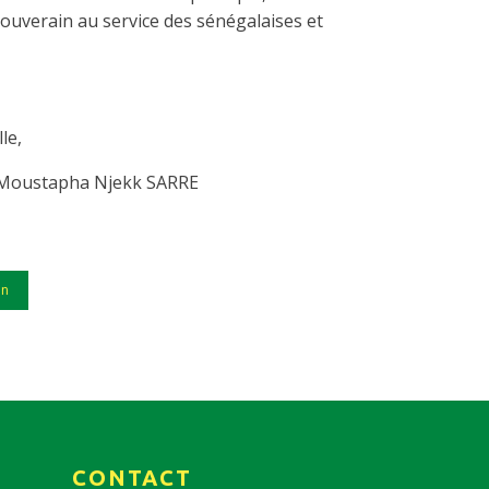
souverain au service des sénégalaises et
le,
Moustapha Njekk SARRE
in
CONTACT