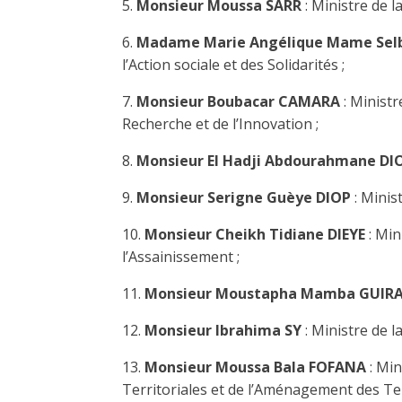
5.
Monsieur Moussa SARR
: Ministre de l
6.
Madame Marie Angélique Mame Sel
l’Action sociale et des Solidarités ;
7.
Monsieur Boubacar CAMARA
: Minist
Recherche et de l’Innovation ;
8.
Monsieur El Hadji Abdourahmane DI
9.
Monsieur Serigne Guèye DIOP
: Minis
10.
Monsieur Cheikh Tidiane DIEYE
: Min
l’Assainissement ;
11.
Monsieur Moustapha Mamba GUIR
12.
Monsieur Ibrahima SY
: Ministre de l
13.
Monsieur Moussa Bala FOFANA
: Min
Territoriales et de l’Aménagement des Ter