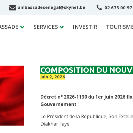
02 673 00 97
ambassadesenegal@skynet.be
ASSADE
SERVICES
INVESTIR
TOURISM
COMPOSITION DU NOU
juin 2, 2026
Décret n° 2026-1130 du 1er juin 2026
fi
Gouvernement
;
Le Président de la République, Son Exce
Diakhar Faye ;