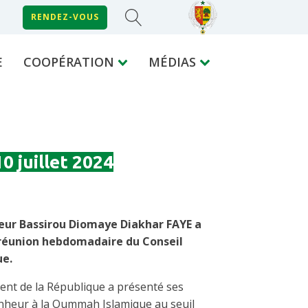
RENDEZ-VOUS
E
COOPÉRATION
MÉDIAS
0 juillet 2024
ieur Bassirou Diomaye Diakhar FAYE a
la réunion hebdomadaire du Conseil
ue.
dent de la République a présenté ses
onheur à la Oummah Islamique au seuil