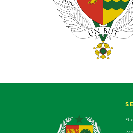
S
Etat
Pas