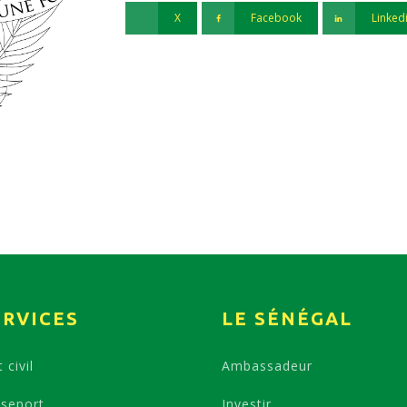
X
Facebook
Linked
ERVICES
LE SÉNÉGAL
 civil
Ambassadeur
seport
Investir