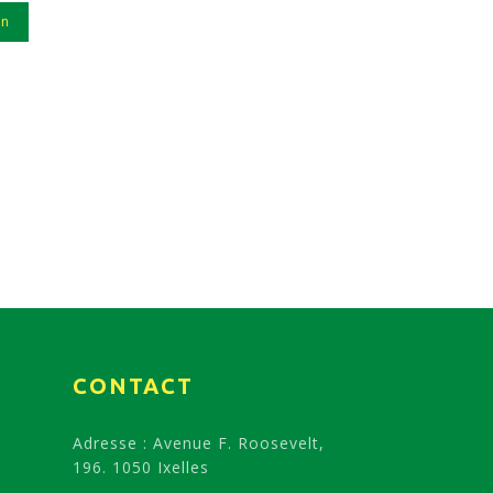
in
CONTACT
Adresse : Avenue F. Roosevelt,
196. 1050 Ixelles