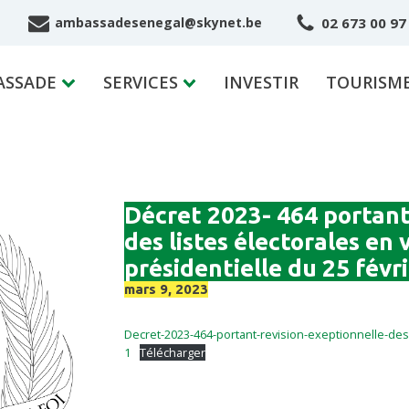
02 673 00 97
ambassadesenegal@skynet.be
ASSADE
SERVICES
INVESTIR
TOURISM
Décret 2023- 464 portant
des listes électorales en 
présidentielle du 25 févr
mars 9, 2023
Decret-2023-464-portant-revision-exeptionnelle-des-
1
Télécharger