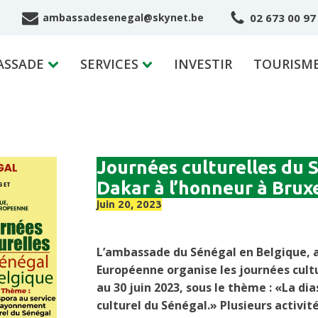
02 673 00 97
ambassadesenegal@skynet.be
ASSADE
SERVICES
INVESTIR
TOURISM
Journées culturelles du 
Dakar à l’honneur à Brux
juin 20, 2023
L’ambassade du Sénégal en Belgique, 
Européenne organise les journées cult
au 30 juin 2023, sous le thème : «La d
culturel du Sénégal.» Plusieurs activi