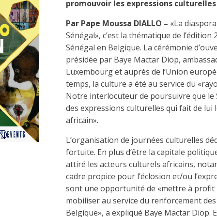
promouvoir les expressions culturelles 
Par Pape Moussa DIALLO –
«La diaspora
Sénégal», c’est la thématique de l’édition
Sénégal en Belgi­que. La cérémonie d’ouver
présidée par Baye Mactar Diop, am­bassad
Luxem­bourg et auprès de l’Union européen
temps, la culture a été au service du «ra
Notre interlocuteur de poursuivre que le 
des expressions culturelles qui fait de lui
africain».
L’organisation de journées culturelles dé
fortuite. En plus d’être la capitale politiq
attiré les acteurs culturels africains, no
cadre propice pour l’éclosion et/ou l’expr
sont une opportunité de «mettre à profit 
mobiliser au service du renforcement des r
Belgique», a expliqué Baye Mactar Diop. El