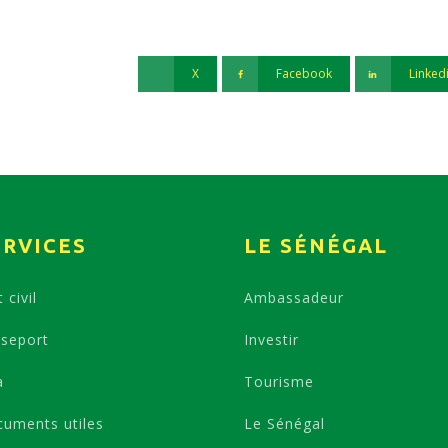
X
Facebook
Linked
ERVICES
LE SÉNÉGAL
 civil
Ambassadeur
seport
Investir
a
Tourisme
uments utiles
Le Sénégal