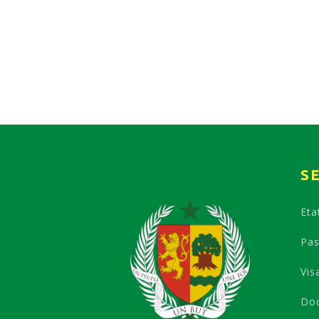
S
Etat
Pas
Vis
Doc