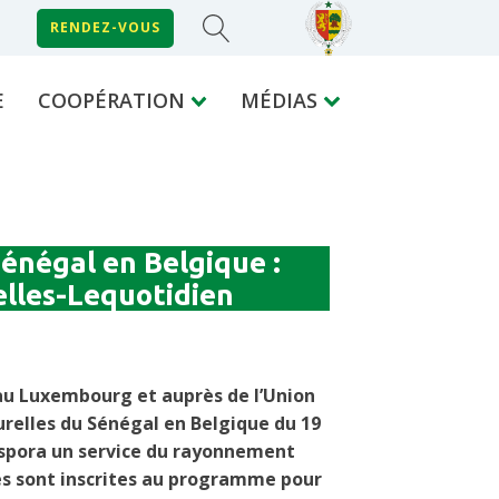
RENDEZ-VOUS
E
COOPÉRATION
MÉDIAS
Sénégal en Belgique :
elles-Lequotidien
au Luxembourg et auprès de l’Union
urelles du Sénégal en Belgique du 19
iaspora un service du rayonnement
tés sont inscrites au programme pour