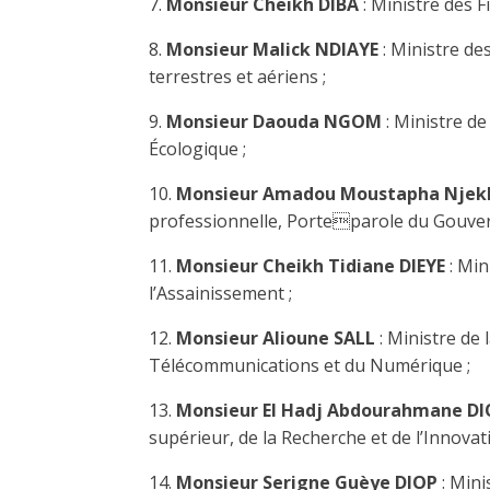
7.
Monsieur Cheikh DIBA
: Ministre des F
8.
Monsieur Malick NDIAYE
: Ministre de
terrestres et aériens ;
9.
Monsieur Daouda NGOM
: Ministre d
Écologique ;
10.
Monsieur Amadou Moustapha Njek
professionnelle, Porteparole du Gouve
11.
Monsieur Cheikh Tidiane DIEYE
: Min
l’Assainissement ;
12.
Monsieur Alioune SALL
: Ministre de
Télécommunications et du Numérique ;
13.
Monsieur El Hadj Abdourahmane D
supérieur, de la Recherche et de l’Innovati
14.
Monsieur Serigne Guèye DIOP
: Mini