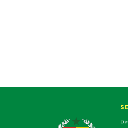
S
Etat