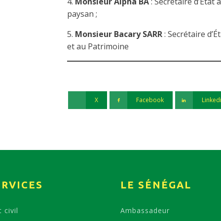
4.
Monsieur Alpha BA
: Secrétaire d’État
paysan ;
5.
Monsieur Bacary SARR
: Secrétaire d’É
et au Patrimoine
X
Facebook
Linked
ERVICES
LE SÉNÉGAL
 civil
Ambassadeur