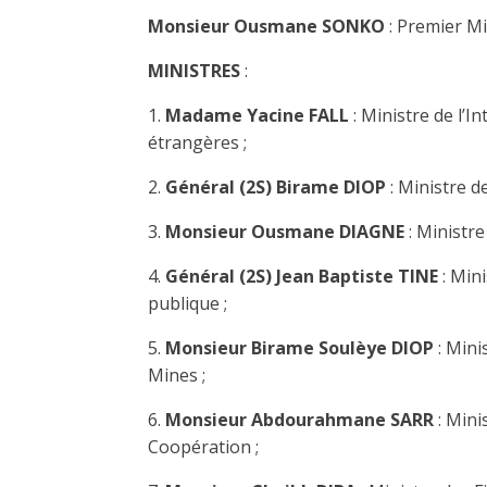
Monsieur Ousmane SONKO
: Premier Mi
MINISTRES
:
1.
Madame Yacine FALL
: Ministre de l’In
étrangères ;
2.
Général (2S) Birame DIOP
: Ministre d
3.
Monsieur Ousmane DIAGNE
: Ministre
4.
Général (2S) Jean Baptiste TINE
: Mini
publique ;
5.
Monsieur Birame Soulèye DIOP
: Mini
Mines ;
6.
Monsieur Abdourahmane SARR
: Mini
Coopération ;