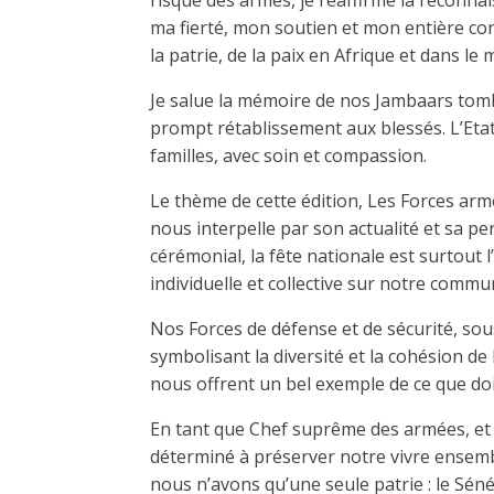
risqué des armes, je réaffirme la reconna
ma fierté, mon soutien et mon entière con
la patrie, de la paix en Afrique et dans le
Je salue la mémoire de nos Jambaars tom
prompt rétablissement aux blessés. L’Etat
familles, avec soin et compassion.
Le thème de cette édition, Les Forces arm
nous interpelle par son actualité et sa pe
cérémonial, la fête nationale est surtout 
individuelle et collective sur notre comm
Nos Forces de défense et de sécurité, so
symbolisant la diversité et la cohésion de
nous offrent un bel exemple de ce que doi
En tant que Chef suprême des armées, et g
déterminé à préserver notre vivre ensemb
nous n’avons qu’une seule patrie : le Sé