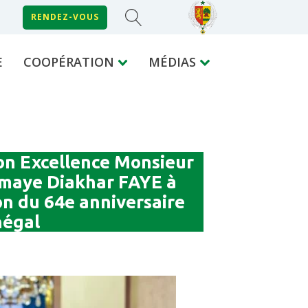
RENDEZ-VOUS
E
COOPÉRATION
MÉDIAS
on Excellence Monsieur
omaye Diakhar FAYE à
ion du 64e anniversaire
négal