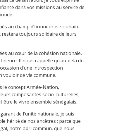
issance de la Nation. Je vous exprime
fiance dans vos missions au service de
 monde.
bés au champ d’honneur et souhaite
 restera toujours solidaire de leurs
ées au cœur de la cohésion nationale,
rtinence. Il nous rappelle qu’au-delà du
l’occasion d’une introspection
un vouloir de vie commune.
us le concept Armée-Nation,
 leurs composantes socio-culturelles,
t être le vivre ensemble sénégalais.
arant de l’unité nationale, je suis
le hérité de nos ancêtres ; parce que
négal, notre abri commun, que nous