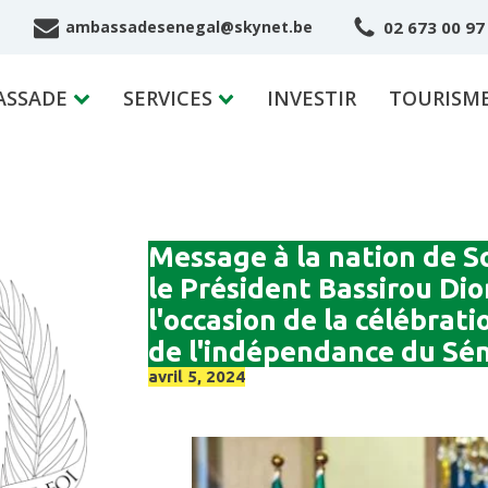
02 673 00 97
ambassadesenegal@skynet.be
ASSADE
SERVICES
INVESTIR
TOURISM
Message à la nation de S
le Président Bassirou Di
l'occasion de la célébrat
de l'indépendance du Sé
avril 5, 2024