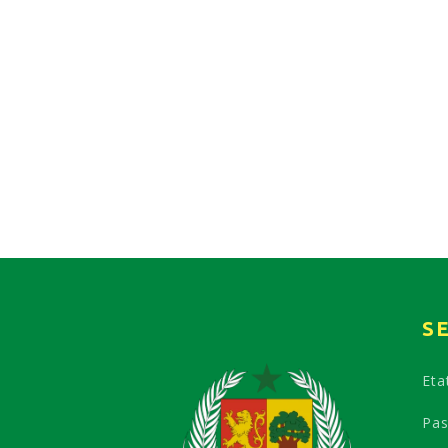
S
Etat
Pas