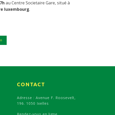
17h
au Centre Societaire Gare, situé à
are luxembourg
.
in
CONTACT
Adresse : Avenue F. Roosevelt,
196. 1050 Ixelles
Rendez-vous en ligne