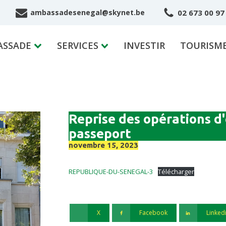
02 673 00 97
ambassadesenegal@skynet.be
ASSADE
SERVICES
INVESTIR
TOURISM
Reprise des opérations d
passeport
novembre 15, 2023
REPUBLIQUE-DU-SENEGAL-3
Télécharger
X
Facebook
Linked