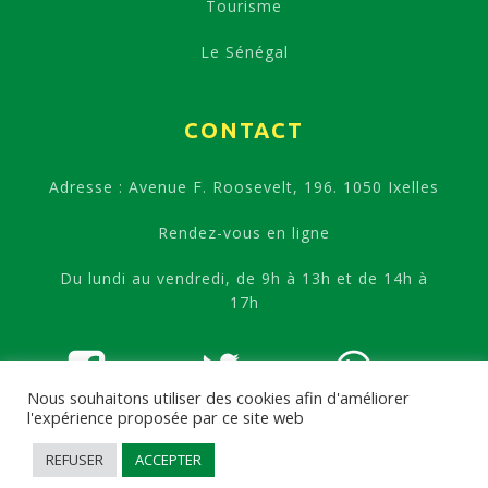
Tourisme
Le Sénégal
CONTACT
Adresse : Avenue F. Roosevelt, 196. 1050 Ixelles
Rendez-vous en ligne
Du lundi au vendredi, de 9h à 13h et de 14h à
17h
Nous souhaitons utiliser des cookies afin d'améliorer
l'expérience proposée par ce site web
REFUSER
ACCEPTER
Copyright ©
2026
-
Ambassade de la République du Sénégal à Bruxelles
-